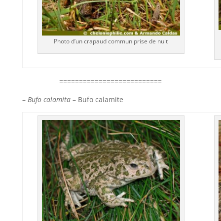
Photo d’un crapaud commun prise de nuit
==========================
–
Bufo calamita
– Bufo calamite