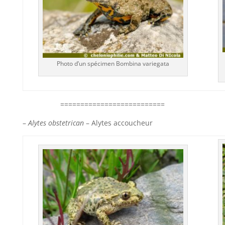
Photo d’un spécimen Bombina variegata
==========================
–
Alytes obstetrican
– Alytes accoucheur