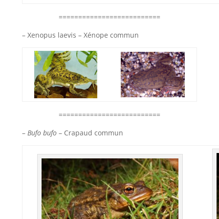
==========================
– Xenopus laevis – Xénope commun
==========================
–
Bufo bufo
– Crapaud commun