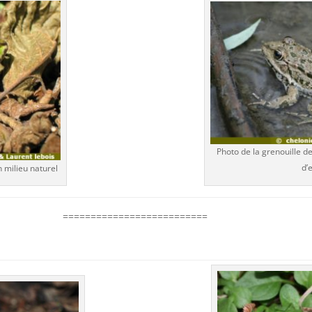
Photo de la grenouille 
d’
 milieu naturel
==========================