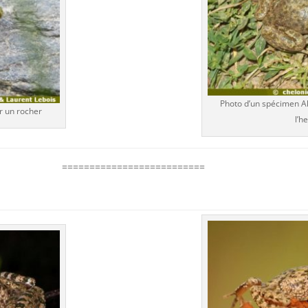
Photo d’un spécimen Al
r un rocher
l’h
==========================