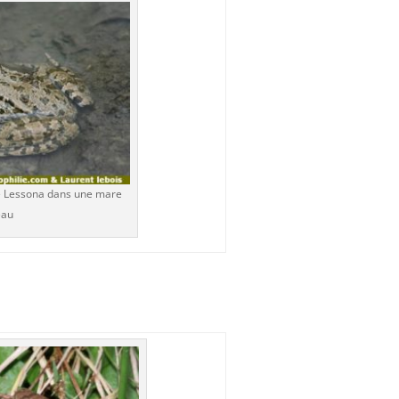
de Lessona dans une mare
eau