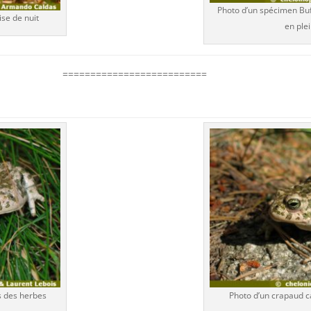
Photo d’un spécimen Buf
se de nuit
en plei
==========================
s des herbes
Photo d’un crapaud c