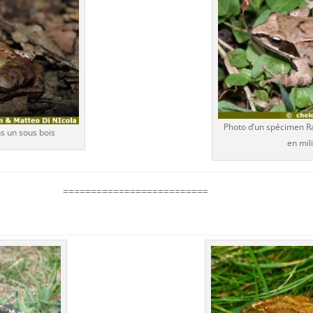
Photo d’un spécimen Ra
ns un sous bois
en mil
==========================