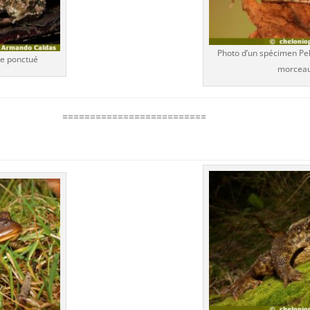
Photo d’un spécimen Pel
te ponctué
morceau
==========================