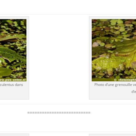
culentus dans
Photo d’une grenouille ve
d’
==========================