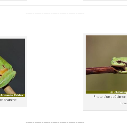
==========================
Photo d’un spécimen 
une branche
bra
==========================