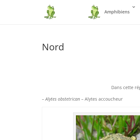
Amphibiens
Nord
Dans cette ré
–
Alytes obstetrican
– Alytes accoucheur