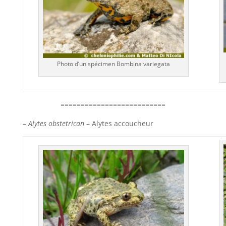
Photo d’un spécimen Bombina variegata
==========================
–
Alytes obstetrican
– Alytes accoucheur