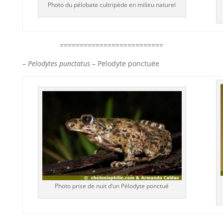
Photo du pélobate cultripède en milieu naturel
==========================
–
Pelodytes punctatus
– Pelodyte ponctuée
Photo prise de nuit d’un Pélodyte ponctué